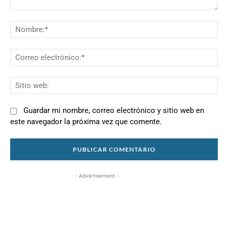
Comentario:
N
Co
el
Si
we
Guardar mi nombre, correo electrónico y sitio web en
este navegador la próxima vez que comente.
- Advertisement -