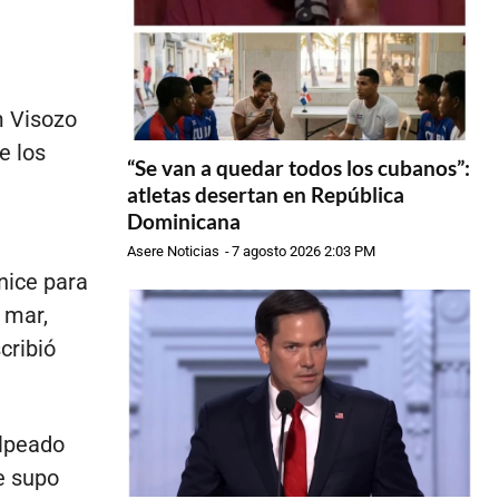
m Visozo
e los
“Se van a quedar todos los cubanos”:
atletas desertan en República
Dominicana
Asere Noticias
-
7 agosto 2026 2:03 PM
nice para
l mar,
cribió
olpeado
e supo