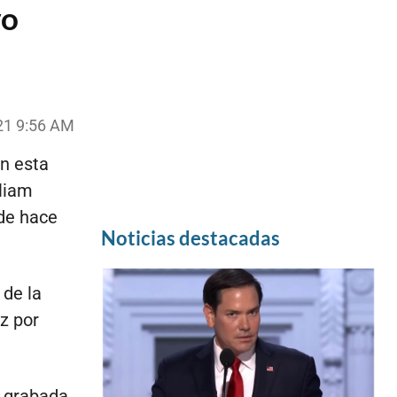
vo
21 9:56 AM
n esta
lliam
sde hace
Noticias destacadas
 de la
z por
ó grabada