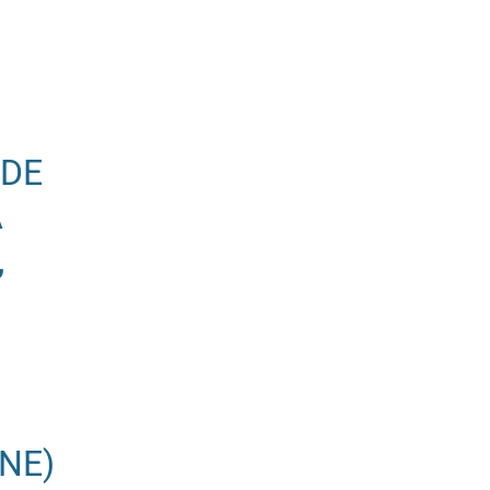
 DE
A
,
NE)