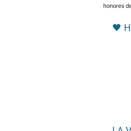
honores de
🖤 
LA 