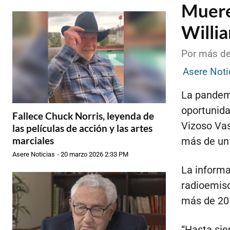
Muere
Willi
Por más de
Asere Noti
La pandemi
oportunida
Fallece Chuck Norris, leyenda de
Vizoso Vas
las películas de acción y las artes
marciales
más de un
Asere Noticias
-
20 marzo 2026 2:33 PM
La informa
radioemiso
más de 20
“Hasta si