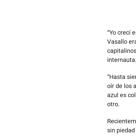
“Yo crecí 
Vasallo er
capitalino
internauta
“Hasta sie
oír de los 
azul es col
otro.
Recienteme
sin piedad