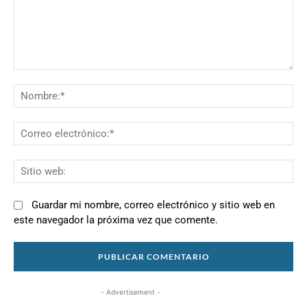
Comentario:
N
Co
el
Si
we
Guardar mi nombre, correo electrónico y sitio web en
este navegador la próxima vez que comente.
- Advertisement -