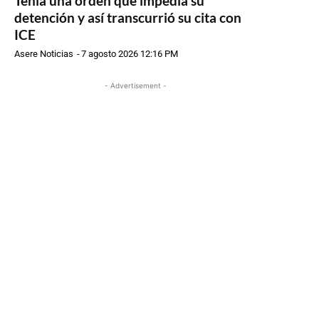
Tenía una orden que impedía su
detención y así transcurrió su cita con
ICE
Asere Noticias
-
7 agosto 2026 12:16 PM
- Advertisement -