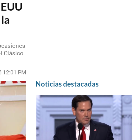
 EEUU
 la
 ocasiones
l Clásico
6 12:01 PM
Noticias destacadas