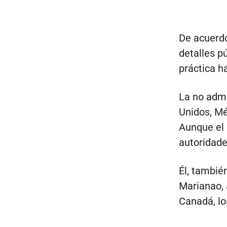
De acuerdo
detalles p
práctica h
La no adm
Unidos, Mé
Aunque el 
autoridade
Él, tambié
Marianao, 
Canadá, lo