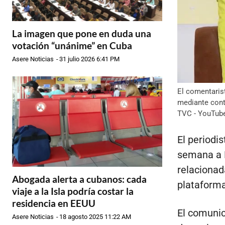
La imagen que pone en duda una
votación “unánime” en Cuba
Asere Noticias
-
31 julio 2026 6:41 PM
El comentaris
mediante cont
TVC - YouTub
El periodis
semana a E
relacionad
Abogada alerta a cubanos: cada
plataform
viaje a la Isla podría costar la
residencia en EEUU
El comunic
Asere Noticias
-
18 agosto 2025 11:22 AM