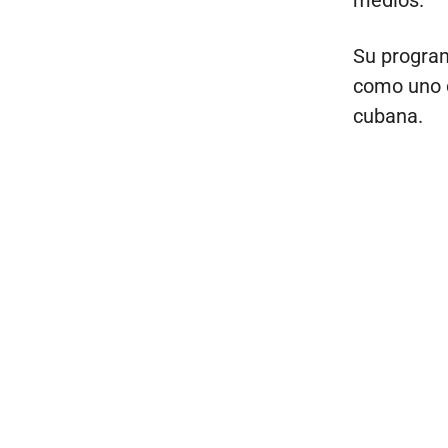
medios.
Su program
como uno d
cubana.