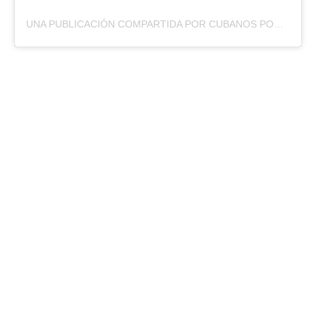
UNA PUBLICACIÓN COMPARTIDA POR CUBANOS POR EL MUNDO (@CUBANOSDELMUNDO)