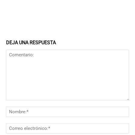
DEJA UNA RESPUESTA
Comentario:
N
Co
el