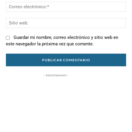
Co
el
Si
we
Guardar mi nombre, correo electrónico y sitio web en
este navegador la próxima vez que comente.
- Advertisement -