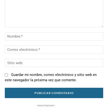
Comentario:
N
Co
el
Si
we
Guardar mi nombre, correo electrónico y sitio web en
este navegador la próxima vez que comente.
- Advertisement -