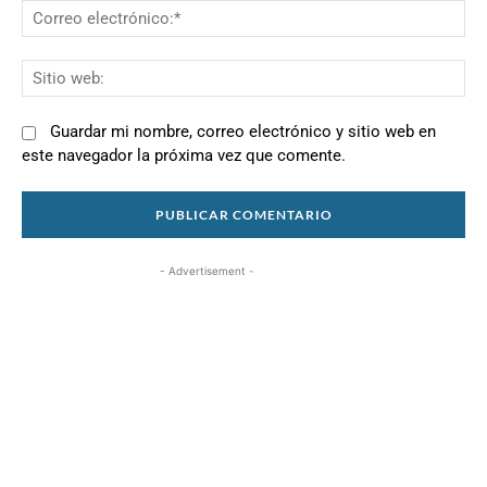
Co
el
Si
we
Guardar mi nombre, correo electrónico y sitio web en
este navegador la próxima vez que comente.
- Advertisement -