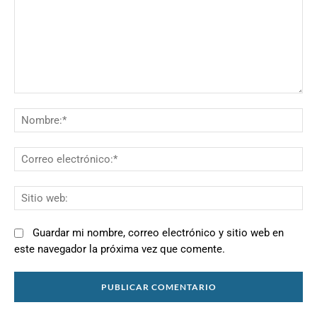
Comentario:
N
Co
el
Si
we
Guardar mi nombre, correo electrónico y sitio web en
este navegador la próxima vez que comente.