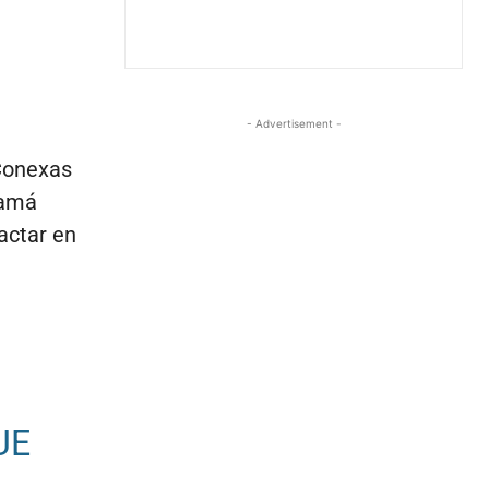
- Advertisement -
 Conexas
namá
actar en
UE