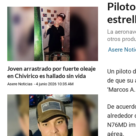
Piloto
estre
La aeronave
otros prod
Asere Noti
Joven arrastrado por fuerte oleaje
Un piloto 
en Chivirico es hallado sin vida
de que su 
Asere Noticias
-
4 junio 2026 10:35 AM
‘Marcos A.
De acuerdo
alrededor 
N76MD impa
aérea.