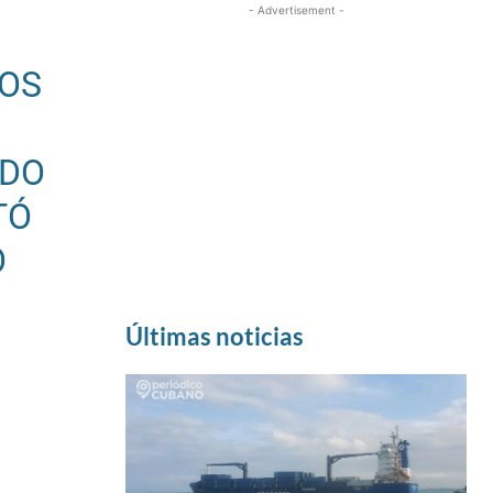
- Advertisement -
OS
O
RDO
TÓ
O
Últimas noticias