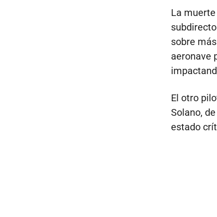
La muerte 
subdirecto
sobre más 
aeronave p
impactando
El otro pi
Solano, de
estado crít