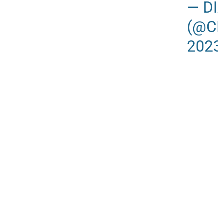
— D
(@C
202