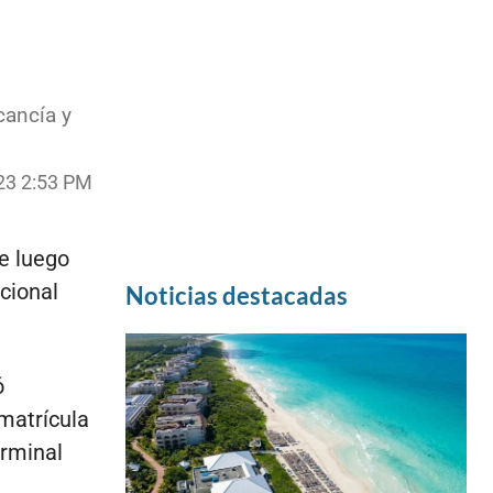
cancía y
23 2:53 PM
re luego
cional
Noticias destacadas
ó
matrícula
erminal