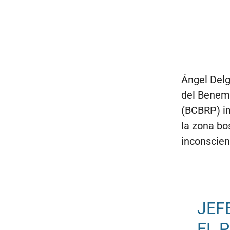
Ángel Delg
del Benem
(BCBRP) in
la zona bo
inconscien
JEF
EL 