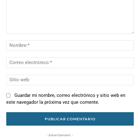
Comentario:
N
Co
el
Si
we
Guardar mi nombre, correo electrónico y sitio web en
este navegador la próxima vez que comente.
- Advertisement -