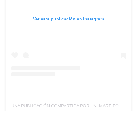
Ver esta publicación en Instagram
UNA PUBLICACIÓN COMPARTIDA POR UN_MARTITODURAKO8_LIVE_OFICIAL (@UN_MARTITODURAKO8_LIVE_OFICIAL)