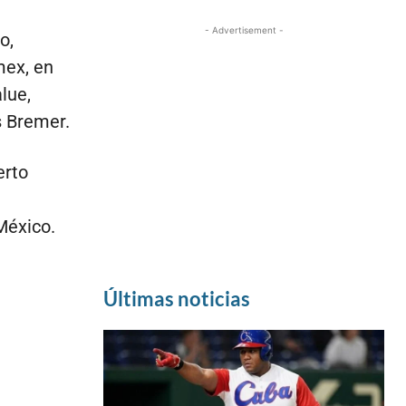
- Advertisement -
o,
mex, en
lue,
s Bremer.
erto
México.
Últimas noticias