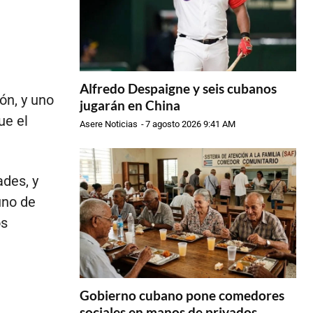
Alfredo Despaigne y seis cubanos
ón, y uno
jugarán en China
ue el
Asere Noticias
-
7 agosto 2026 9:41 AM
ades, y
uno de
os
Gobierno cubano pone comedores
sociales en manos de privados