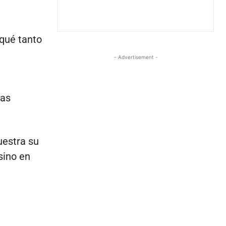
qué tanto
- Advertisement -
ras
uestra su
sino en