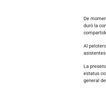
De momento
duró la co
compartido
Al peloter
asistentes 
La presenc
estatus co
general de