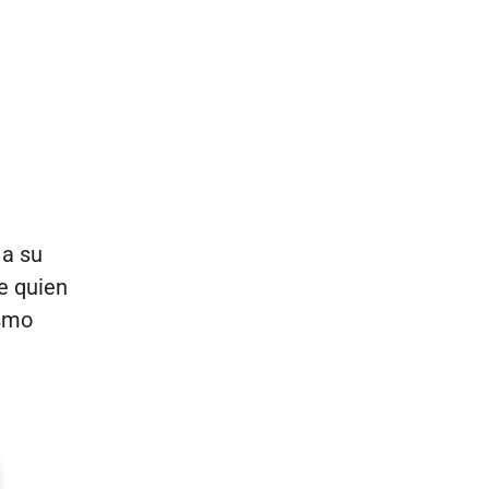
 a su
de quien
ismo