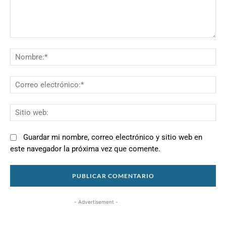
Comentario:
N
Co
el
Si
we
Guardar mi nombre, correo electrónico y sitio web en
este navegador la próxima vez que comente.
- Advertisement -