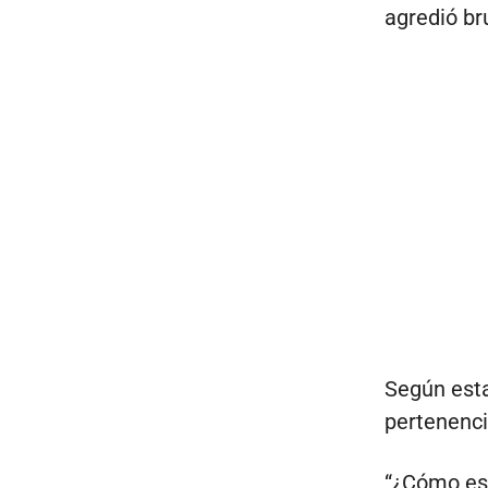
agredió bru
Según esta
pertenenci
“¿Cómo es