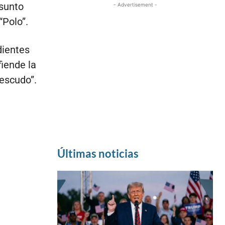
esunto
- Advertisement -
“Polo”.
dientes
fiende la
escudo”.
Últimas noticias