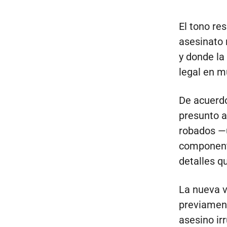
El tono re
asesinato 
y donde la
legal en m
De acuerdo 
presunto a
robados —u
componente
detalles q
La nueva v
previament
asesino ir