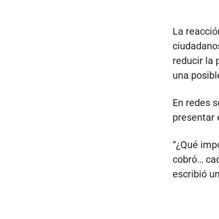
La reacció
ciudadanos
reducir la 
una posibl
En redes s
presentar 
“¿Qué impo
cobró… cad
escribió un