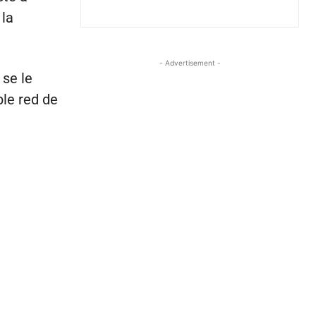
 la
- Advertisement -
se le
ble red de