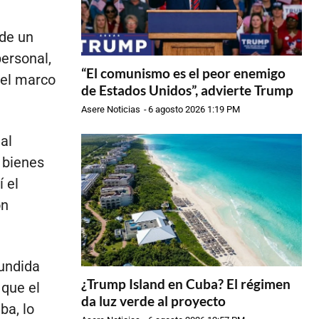
 de un
ersonal,
“El comunismo es el peor enemigo
del marco
de Estados Unidos”, advierte Trump
Asere Noticias
-
6 agosto 2026 1:19 PM
al
 bienes
 el
on
fundida
¿Trump Island en Cuba? El régimen
 que el
da luz verde al proyecto
ba, lo