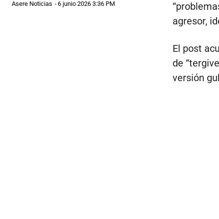
Asere Noticias
-
6 junio 2026 3:36 PM
“problemas
agresor, i
El post ac
de “tergiv
versión gu