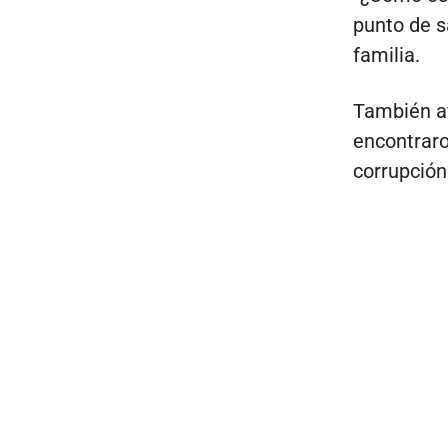
punto de s
familia.
También af
encontraro
corrupción