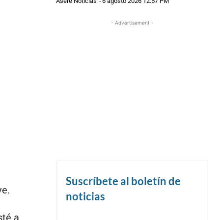
Asere Noticias
-
6 agosto 2026 12:57 PM
- Advertisement -
Suscríbete al boletín de
ve.
noticias
sté a