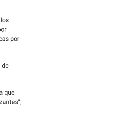
 los
por
icas por
n de
da que
zantes”,