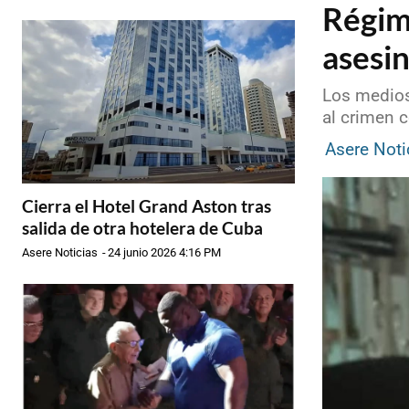
Régim
asesin
Los medios 
al crimen 
Asere Noti
Cierra el Hotel Grand Aston tras
salida de otra hotelera de Cuba
Asere Noticias
-
24 junio 2026 4:16 PM