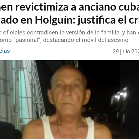
en revictimiza a anciano cub
ado en Holguín: justifica el c
oficiales contradicen la versión de la familia, y han
como “pasional”, destacando el móvil del asesino
cias
29 julio 2