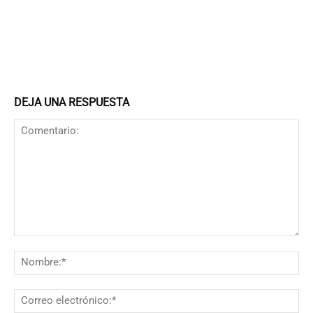
DEJA UNA RESPUESTA
Comentario:
N
Co
el