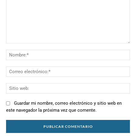
Comentario:
N
Co
el
Si
we
Guardar mi nombre, correo electrónico y sitio web en
este navegador la próxima vez que comente.