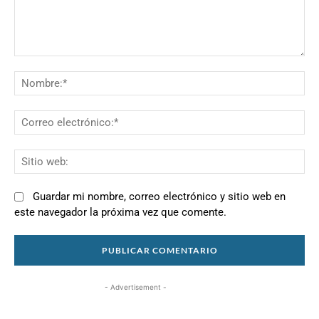
Comentario:
N
Co
el
Si
we
Guardar mi nombre, correo electrónico y sitio web en
este navegador la próxima vez que comente.
- Advertisement -