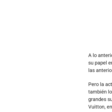
A lo anter
su papel e
las anteri
Pero la act
también lo
grandes s
Vuitton, en