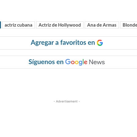
actriz cubana
Actriz de Hollywood
Ana de Armas
Blond
r
- Advertisement -