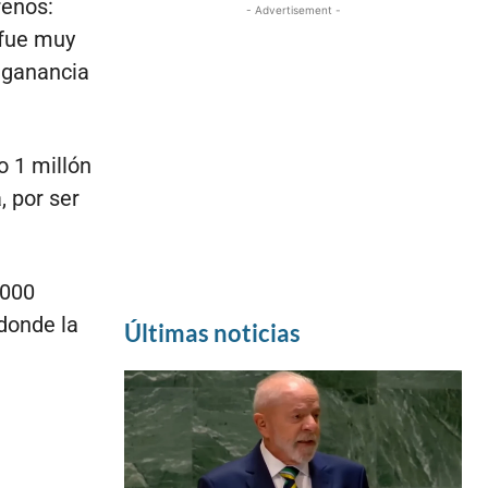
renos:
- Advertisement -
e fue muy
u ganancia
o 1 millón
, por ser
.000
 donde la
Últimas noticias