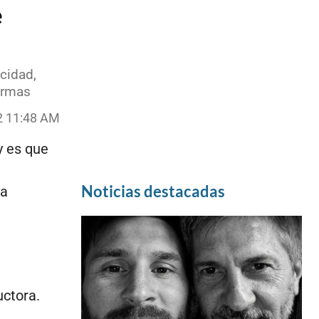
e
icidad,
irmas
2 11:48 AM
y es que
Noticias destacadas
la
ctora.