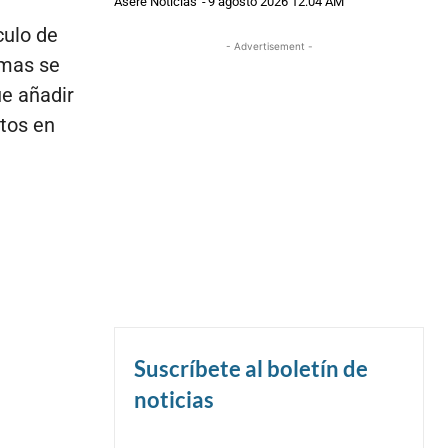
Asere Noticias
-
9 agosto 2026 12:04 AM
culo de
- Advertisement -
rmas se
ue añadir
ctos en
Suscríbete al boletín de
noticias