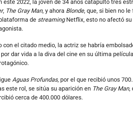
n este 2022, la joven de 34 años catapultó tres est
r
,
The Gray Man
, y ahora
Blonde
, que, si bien no l
 plataforma de
streaming
Netflix, esto no afectó s
agonista.
 con el citado medio, la actriz se habría embolsad
por dar vida a la diva del cine en su última película
rotagónico.
sigue
Aguas Profundas
, por el que recibió unos 700
as este rol, se sitúa su aparición en
The Gray Man
,
cibió cerca de 400.000 dólares.