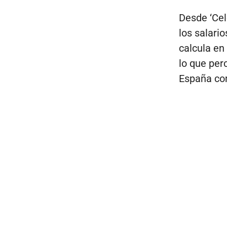
Desde ‘Cel
los salari
calcula en
lo que per
España c