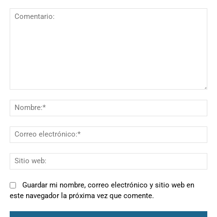
Comentario:
N
Co
el
Si
we
Guardar mi nombre, correo electrónico y sitio web en
este navegador la próxima vez que comente.