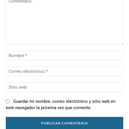
Comentario:
N
Co
el
Si
we
Guardar mi nombre, correo electrónico y sitio web en
este navegador la próxima vez que comente.