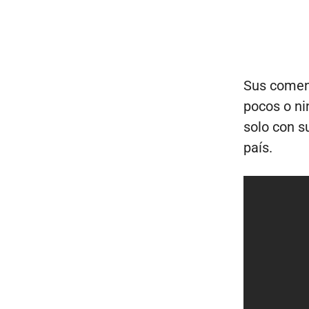
Sus coment
pocos o ni
solo con s
país.