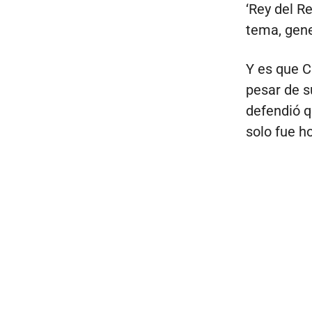
‘Rey del R
tema, gene
Y es que C
pesar de s
defendió q
solo fue h