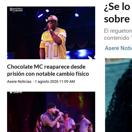
¿Se l
sobre
El regueton
contenido 
Asere Noti
Chocolate MC reaparece desde
prisión con notable cambio físico
Asere Noticias
-
1 agosto 2026 11:09 AM