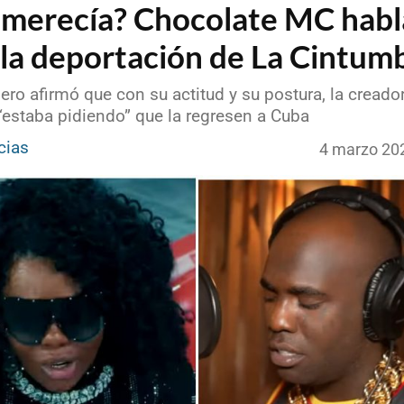
o merecía? Chocolate MC habl
 la deportación de La Cintum
ero afirmó que con su actitud y su postura, la creado
“estaba pidiendo” que la regresen a Cuba
cias
4 marzo 20