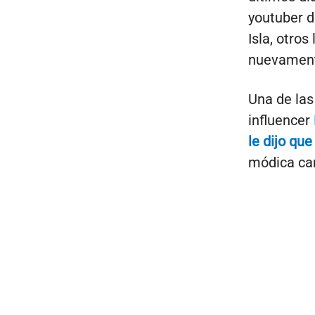
youtuber d
Isla, otro
nuevamente
Una de las
influencer
le dijo qu
módica can