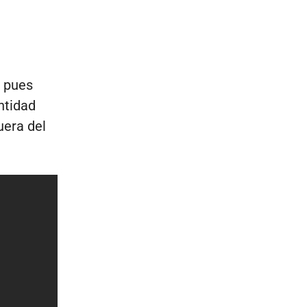
, pues
ntidad
uera del