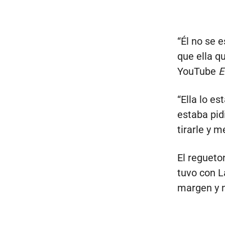
“Él no se e
que ella q
YouTube
E
“Ella lo es
estaba pid
tirarle y m
El regueto
tuvo con L
margen y n