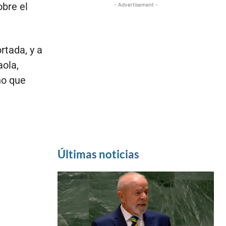
obre el
- Advertisement -
rtada, y a
aola,
no que
Últimas noticias