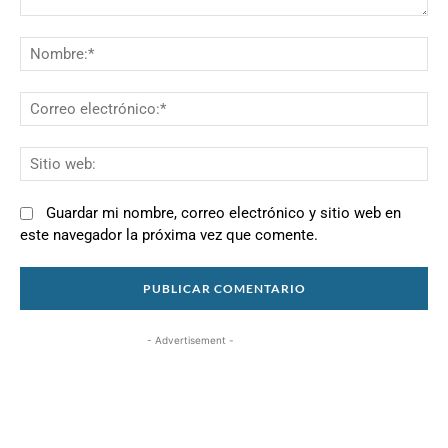
Comentario:
N
Co
el
Si
we
Guardar mi nombre, correo electrónico y sitio web en
este navegador la próxima vez que comente.
- Advertisement -