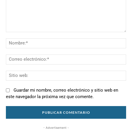
Comentario:
N
Co
el
Si
we
Guardar mi nombre, correo electrónico y sitio web en
este navegador la próxima vez que comente.
- Advertisement -