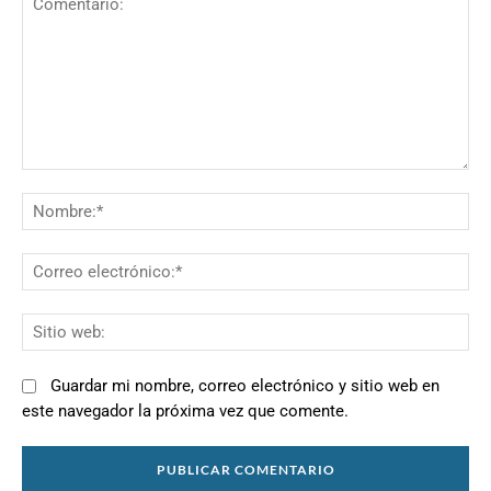
Comentario:
N
Co
el
Si
we
Guardar mi nombre, correo electrónico y sitio web en
este navegador la próxima vez que comente.