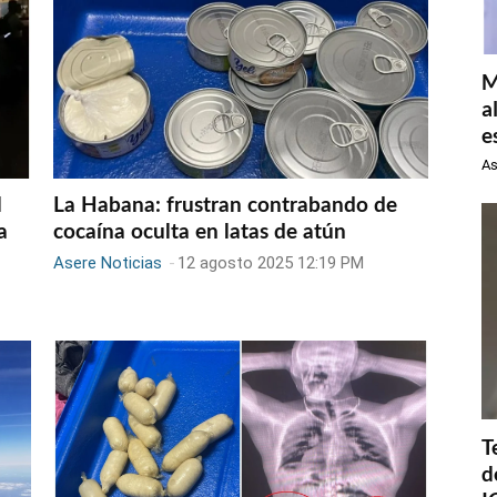
M
a
e
As
l
La Habana: frustran contrabando de
a
cocaína oculta en latas de atún
Asere Noticias
-
12 agosto 2025 12:19 PM
T
d