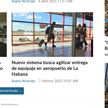
Asere Noticias
-
6 abril 2025 11:07 AM
“
B
As
a
Nuevo sistema busca agilizar entrega
to
de equipaje en aeropuerto de La
Habana
Asere Noticias
-
7 febrero 2025 10:01 AM
ÁS NOTICIAS
 Advertisement -