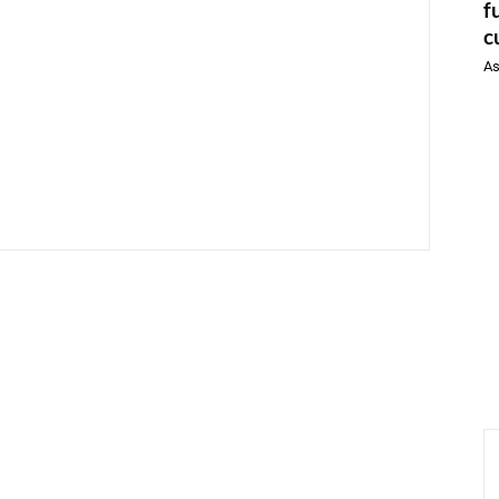
f
c
As