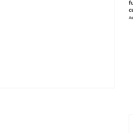
f
c
As