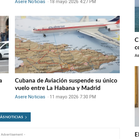
Asere Noticias
-
18 mayo 2026 4:27 PM
C
c
As
a
Cubana de Aviación suspende su único
vuelo entre La Habana y Madrid
Asere Noticias
-
11 mayo 2026 7:30 PM
ÁS NOTICIAS
E
 Advertisement -