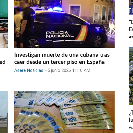
“
E
As
Investigan muerte de una cubana tras
red
caer desde un tercer piso en España
Asere Noticias
-
5 junio 2026 11:10 AM
¿
l
As