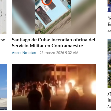
“
E
As
rse
Santiago de Cuba: incendian oficina del
Servicio Militar en Contramaestre
Asere Noticias
-
23 marzo 2026 9:32 AM
¿
l
As