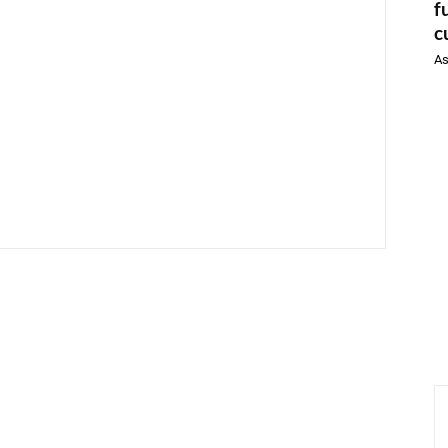
f
c
As