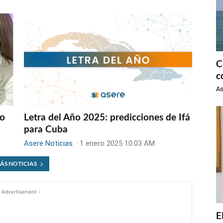
C
c
As
ño
Letra del Año 2025: predicciones de Ifá
para Cuba
Asere Noticias
-
1 enero 2025 10:03 AM
ÁS NOTICIAS
 Advertisement -
E