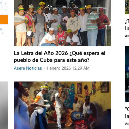
¿
l
As
La Letra del Año 2026 ¿Qué espera el
pueblo de Cuba para este año?
Asere Noticias
-
1 enero 2026 12:29 AM
“
l
As