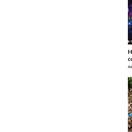
H
c
As