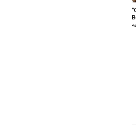
“
B
As