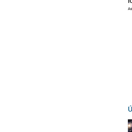
I
As
Ú