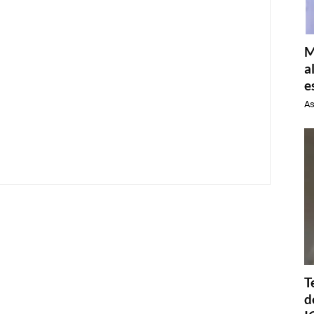
M
a
e
As
T
d