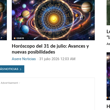
L
“
As
Horóscopo del 31 de julio: Avances y
nuevas posibilidades
Asere Noticias
-
31 julio 2026 12:03 AM
ÁS NOTICIAS
 Advertisement -
H