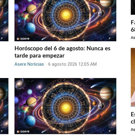
F
6
As
Horóscopo del 6 de agosto: Nunca es
tarde para empezar
Asere Noticias
-
6 agosto 2026 12:05 AM
E
c
As