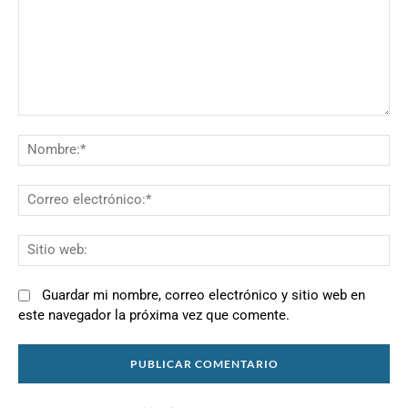
Comentario:
N
Co
el
Si
we
Guardar mi nombre, correo electrónico y sitio web en
este navegador la próxima vez que comente.