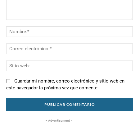
Comentario:
N
Co
el
Si
we
Guardar mi nombre, correo electrónico y sitio web en
este navegador la próxima vez que comente.
- Advertisement -