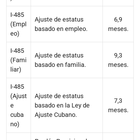
I-485
Ajuste de estatus
6,9
(Empl
basado en empleo.
meses.
eo)
I-485
Ajuste de estatus
9,3
(Fami
basado en familia.
meses.
liar)
I-485
(Ajust
Ajuste de estatus
7,3
e
basado en la Ley de
meses.
cuba
Ajuste Cubano.
no)