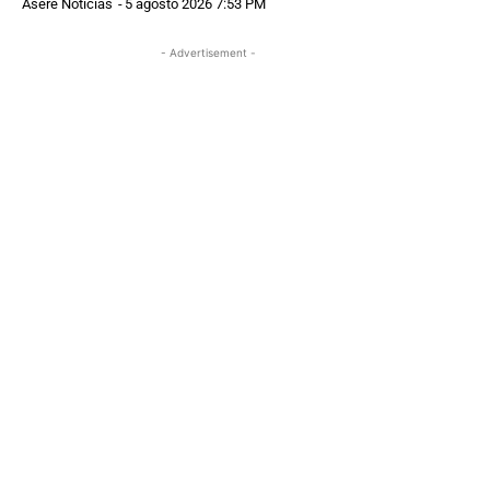
Asere Noticias
-
5 agosto 2026 7:53 PM
- Advertisement -