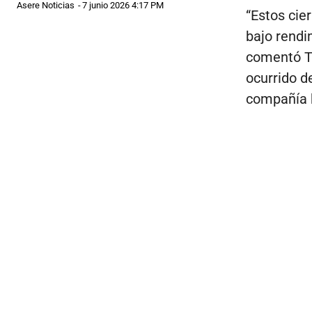
Asere Noticias
-
7 junio 2026 4:17 PM
“Estos cie
bajo rendi
comentó Ta
ocurrido d
compañía h