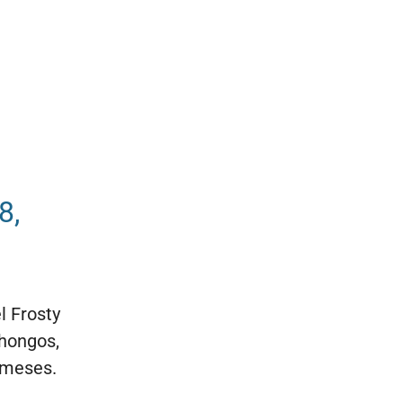
8,
l Frosty
 hongos,
 meses.