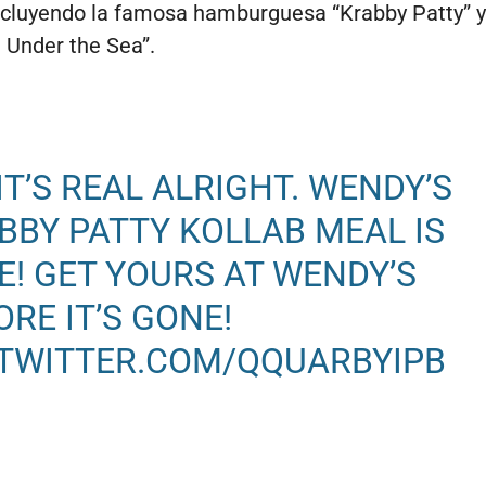
ncluyendo la famosa hamburguesa “Krabby Patty” y 
 Under the Sea”.
 IT’S REAL ALRIGHT. WENDY’S
BBY PATTY KOLLAB MEAL IS
E! GET YOURS AT WENDY’S
ORE IT’S GONE!
.TWITTER.COM/QQUARBYIPB