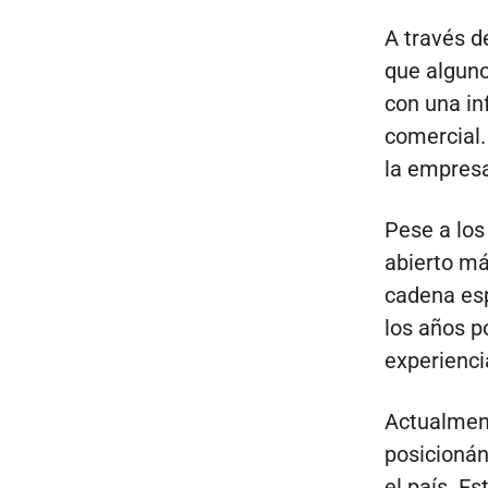
A través d
que alguno
con una in
comercial.
la empresa
Pese a los
abierto má
cadena esp
los años p
experienci
Actualment
posicioná
el país. E