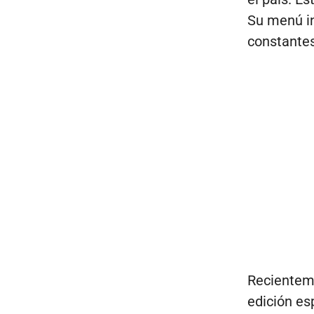
Su menú in
constantes
Recienteme
edición es