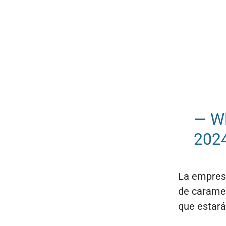
— W
202
La empresa
de caramel
que estará