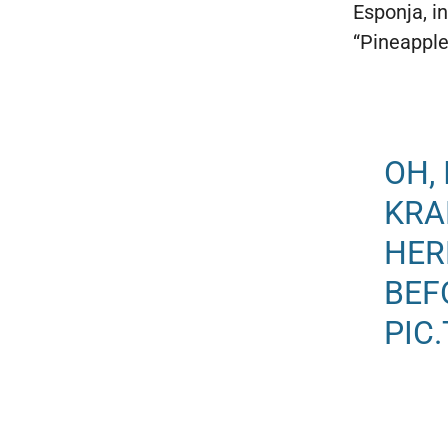
Esponja, i
“Pineapple
OH,
KRA
HER
BEF
PIC