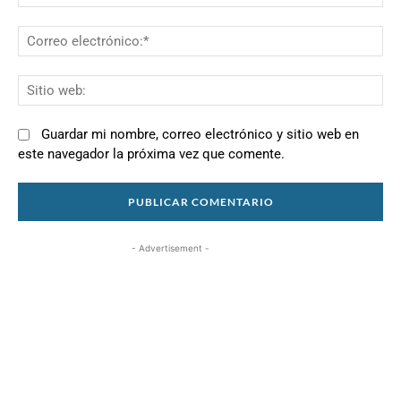
Co
el
Si
we
Guardar mi nombre, correo electrónico y sitio web en
este navegador la próxima vez que comente.
- Advertisement -