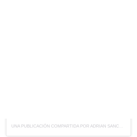
UNA PUBLICACIÓN COMPARTIDA POR ADRIAN SANCHEZ AVILA (@ADRIANSANCHEZAVILA_)