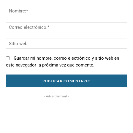
Comentario:
N
Co
el
Si
we
Guardar mi nombre, correo electrónico y sitio web en
este navegador la próxima vez que comente.
- Advertisement -