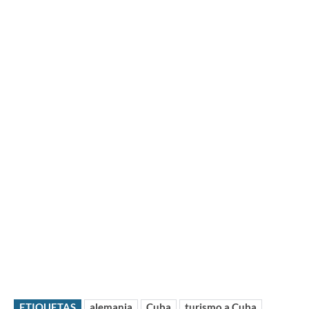
ETIQUETAS
alemania
Cuba
turismo a Cuba