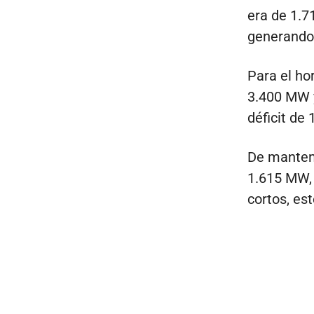
era de 1.
generando 
Para el ho
3.400 MW y
déficit de
De mantene
1.615 MW, 
cortos, est