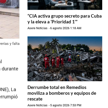
“CIA activa grupo secreto para Cuba
y la eleva a ‘Prioridad 1’”
Asere Noticias
-
6 agosto 2026 1:18 AM
rías y falta
l
n durante
Derrumbe total en Remedios
UNE), La
moviliza a bomberos y equipos de
errumpió
rescate
Asere Noticias
-
5 agosto 2026 7:53 PM