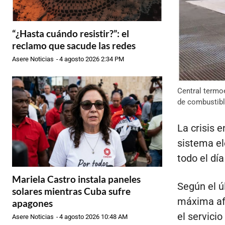
“¿Hasta cuándo resistir?”: el
reclamo que sacude las redes
Asere Noticias
-
4 agosto 2026 2:34 PM
Central termoe
de combustibl
La crisis 
sistema el
todo el dí
Mariela Castro instala paneles
Según el ú
solares mientras Cuba sufre
máxima afe
apagones
el servici
Asere Noticias
-
4 agosto 2026 10:48 AM