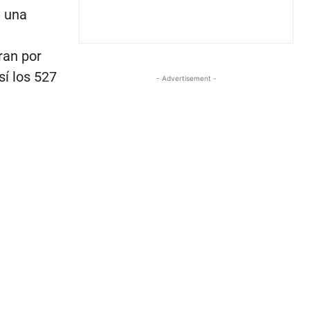
a una
ran por
sí los 527
- Advertisement -