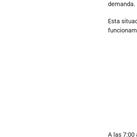
demanda.
Esta situa
funcionami
A las 7:00