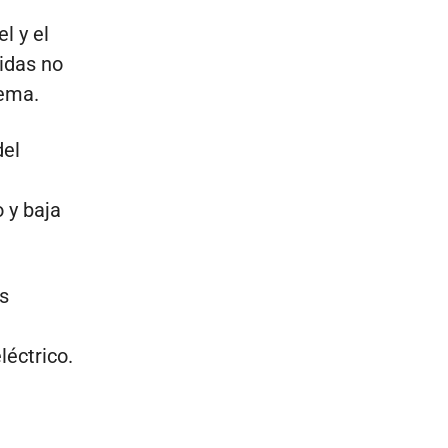
l y el
idas no
tema.
del
 y baja
s
léctrico.