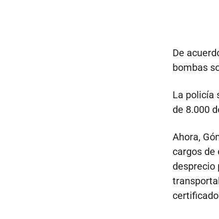
De acuerdo
bombas sof
La policía
de 8.000 d
Ahora, Gó
cargos de 
desprecio 
transporta
certificad