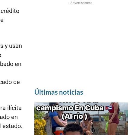
- Advertisement -
 crédito
de
as y usan
e
obado en
cado de
Últimas noticias
a ilícita
zado en
l estado.