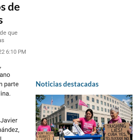
s de
s
 de que
as
22 6:10 PM
,
bano
Noticias destacadas
n parte
ina.
Javier
nández,
l.