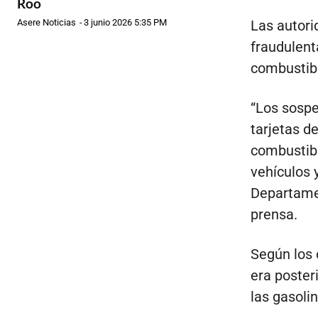
Roo
Asere Noticias
-
3 junio 2026 5:35 PM
Las autori
fraudulent
combustibl
“Los sospe
tarjetas d
combustibl
vehículos 
Departame
prensa.
Según los 
era poster
las gasoli