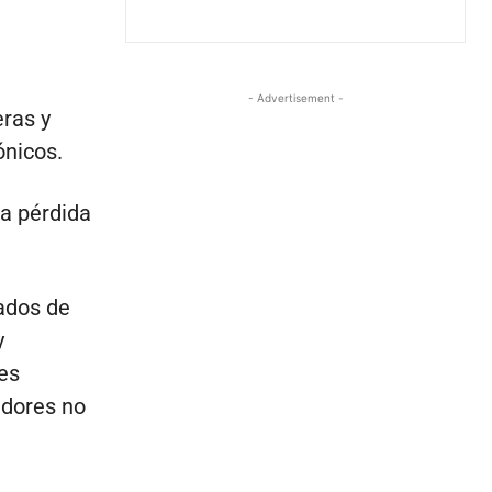
- Advertisement -
eras y
ónicos.
na pérdida
ados de
y
es
edores no