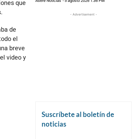
Asere Noticias
-
5 agosto 2026 1:36 PM
iones que
.
- Advertisement -
mba de
todo el
una breve
el video y
Suscríbete al boletín de
noticias