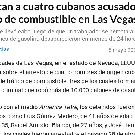
tan a cuatro cubanos acusado
o de combustible en Las Vega
se llevó cabo luego de que un trabajador se percatara
nes de gasolina desaparecieron en menos de 24 hor
cias
5 mayo 20
dades de Las Vegas, en el estado de Nevada, EEUU
 sobre el arresto de cuatro hombres de origen cu
e tráfico de combustible, tres de los cuales forma
 criminal que robó más de 10.000 galones de gasol
o con el medio
América TeVé
, los detenidos fueron
dos como Luis Gómez Medero, de 41 años de edad; 
35; Raidel Amodor Blanco, de 27 años; y José Her
, los cuales fueron arrestados el pasado 28 de abri