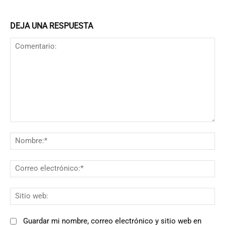
DEJA UNA RESPUESTA
Comentario:
N
Co
el
Si
we
Guardar mi nombre, correo electrónico y sitio web en