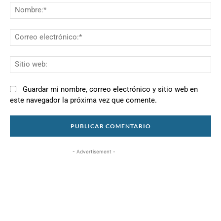
N
Co
el
Si
we
Guardar mi nombre, correo electrónico y sitio web en
este navegador la próxima vez que comente.
- Advertisement -