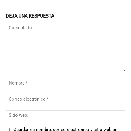
DEJA UNA RESPUESTA
Comentario:
N
Co
el
Si
we
Guardar mi nombre, correo electrónico y sitio web en