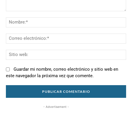
Comentario:
N
Co
el
Si
we
Guardar mi nombre, correo electrónico y sitio web en
este navegador la próxima vez que comente.
- Advertisement -