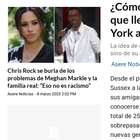
¿Cómo 
que l
York 
La idea de 
sino de su
Asere Noti
Chris Rock se burla de los
problemas de Meghan Markle y la
Desde el p
familia real: “Eso no es racismo”
Sussex a l
Asere Noticias
-
8 marzo 2023 2:02 PM
sus amigas
conocerse 
total de 2
sobrepasar
nuevas gen