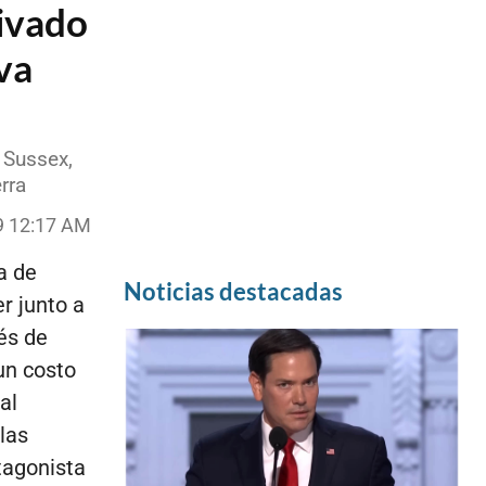
rivado
va
 Sussex,
rra
9 12:17 AM
a de
Noticias destacadas
r junto a
és de
un costo
al
las
tagonista