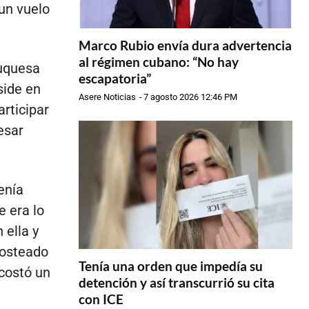
 un vuelo
.
Marco Rubio envía dura advertencia
al régimen cubano: “No hay
duquesa
escapatoria”
side en
Asere Noticias
-
7 agosto 2026 12:46 PM
articipar
esar
enía
e era lo
 ella y
 costeado
Tenía una orden que impedía su
 costó un
detención y así transcurrió su cita
con ICE