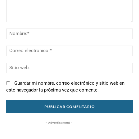
Comentario:
N
Co
el
Si
we
Guardar mi nombre, correo electrónico y sitio web en
este navegador la próxima vez que comente.
- Advertisement -