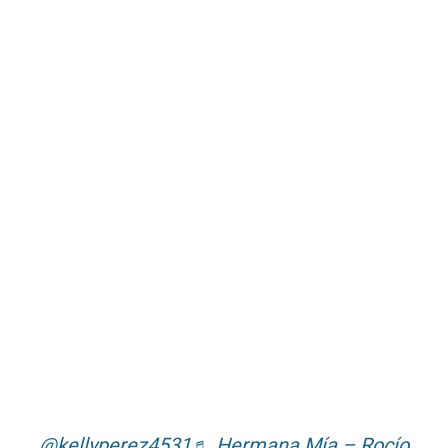
@kellyperez4531
♬ Hermana Mía – Rocío