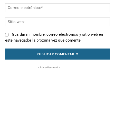
Co
el
Si
we
Guardar mi nombre, correo electrónico y sitio web en
este navegador la próxima vez que comente.
- Advertisement -